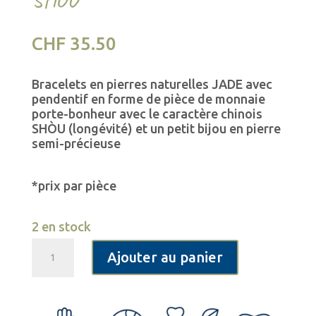
CHF
35.50
Bracelets en pierres naturelles JADE avec
pendentif en forme de pièce de monnaie
porte-bonheur avec le caractère chinois
SHÒU (longévité)
et un petit bijou en pierre
semi-précieuse
*prix par pièce
2 en stock
quantité
A
Ajouter au panier
de
l
Bracelet
t