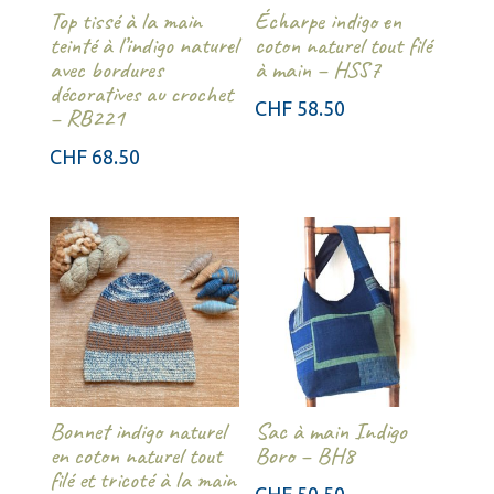
Top tissé à la main
Écharpe indigo en
teinté à l’indigo naturel
coton naturel tout filé
avec bordures
à main – HSS7
décoratives au crochet
CHF
58.50
– RB221
CHF
68.50
Bonnet indigo naturel
Sac à main Indigo
en coton naturel tout
Boro – BH8
filé et tricoté à la main
CHF
50.50