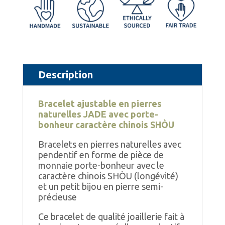
ajustable
e
en
r
pierres
n
naturelles
a
JADE
t
Description
avec
i
Bracelet ajustable en pierres
porte-
v
naturelles JADE
avec porte-
bonheur
e
bonheur caractère chinois SHÒU
caractère
:
Bracelets en pierres naturelles avec
pendentif en forme de pièce de
chinois
monnaie porte-bonheur avec le
SHÒU
caractère chinois SHÒU (longévité)
et un petit bijou en pierre semi-
précieuse
Ce bracelet de qualité joaillerie fait à