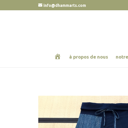
info@dhammarts.com
h
à propos de nous
notre
o
m
e