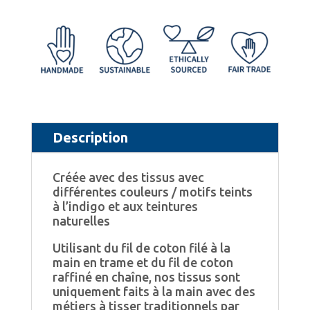
Indigo-
t
Pochette
e
avec
r
charme
n
brut
a
et
t
Description
singulier
i
Créée avec des tissus avec
-
v
différentes couleurs / motifs teints
IP3
e
à l’indigo et aux teintures
naturelles
:
Utilisant du fil de coton filé à la
main en trame et du fil de coton
raffiné en chaîne, nos tissus sont
uniquement faits à la main avec des
métiers à tisser traditionnels par