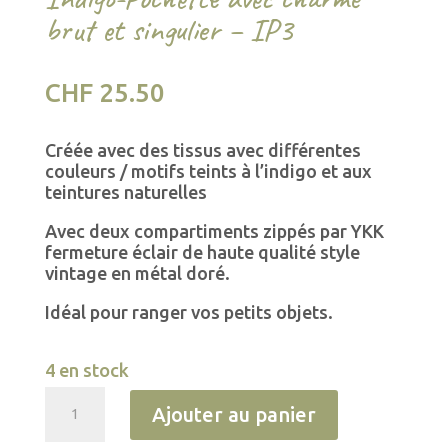
brut et singulier – IP3
CHF
25.50
Créée avec des tissus avec différentes
couleurs / motifs teints à l’indigo et aux
teintures naturelles
Avec deux compartiments zippés par YKK
fermeture éclair de haute qualité style
vintage en métal doré.
Idéal pour ranger vos petits objets.
4 en stock
quantité
A
Ajouter au panier
de
l